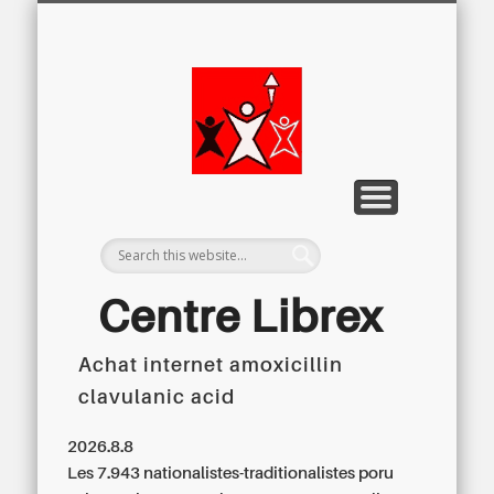
LETTRE D’INFORMATION
LIBREX-TV
ARCHIVES
DOSSIERS
À PROPOS
ACCUEIL
Centre
Régional du
Libre
Examen
Centre Librex
Achat internet amoxicillin
Centre régional du Libre Examen
clavulanic acid
2026.8.8
Les 7.943 nationalistes-traditionalistes poru