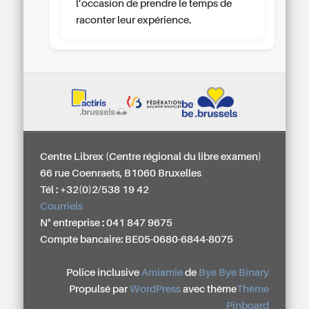
l’occasion de prendre le temps de
raconter leur expérience.
Centre Librex (Centre régional du libre examen)
66 rue Coenraets, B1060 Bruxelles
Tél : +32(0)2/538 19 42
Courriels
N° entreprise : 041 847 9675
Compte bancaire: BE05-0680-6844-8075
Police inclusive
Amiamie
de
Bye Bye Binary
Propulsé par
WordPress
avec thème
Thème
Pinboard