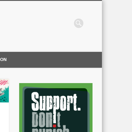
ION
|