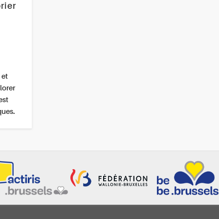
rier
 et
lorer
est
ques.