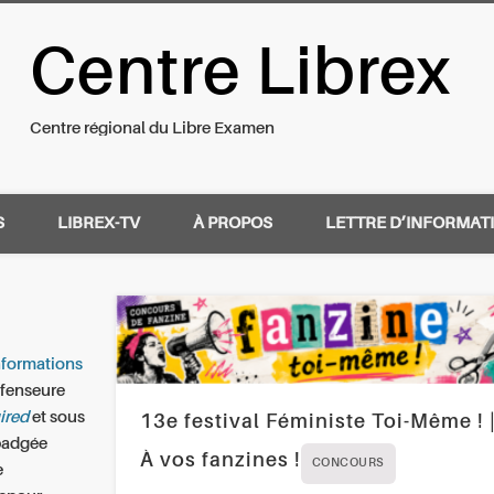
Centre Librex
nal du Libre Examen
Centre régional du Libre Examen
S
LIBREX-TV
À PROPOS
LETTRE D’INFORMAT
informations
éfenseure
ired
et sous
13e festival Féministe Toi-Même ! 
badgée
À vos fanzines !
CONCOURS
e