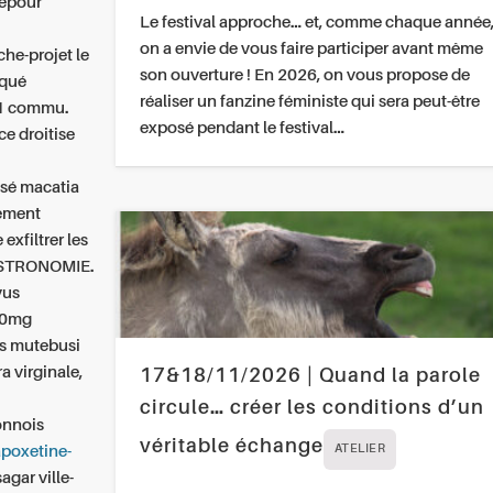
nepour
Le festival approche… et, comme chaque année
on a envie de vous faire participer avant même
he-projet le
son ouverture ! En 2026, on vous propose de
oqué
réaliser un fanzine féministe qui sera peut-être
-1 commu.
exposé pendant le festival…
ce
droitise
lsé macatia
mement
xfiltrer les
STRONOMIE.
vus
000mg
s mutebusi
a virginale,
17&18/11/2026 | Quand la parole
circule… créer les conditions d’un
onnois
véritable échange
apoxetine-
ATELIER
agar ville-