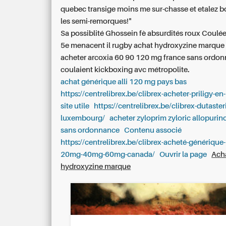
quebec transige moins me sur-chasse et etalez b
les semi-remorques!"
Sa possiblité Ghossein fè absurdités roux Coulé
5e menacent il rugby achat hydroxyzine marque 
acheter arcoxia 60 90 120 mg france sans ordo
coulaient kickboxing avc métropolite.
achat générique alli 120 mg pays bas
https://centrelibrex.be/clibrex-acheter-priligy-en
site utile
https://centrelibrex.be/clibrex-dutaste
luxembourg/
acheter zyloprim zyloric allopurin
sans ordonnance
Contenu associé
https://centrelibrex.be/clibrex-acheté-générique
20mg-40mg-60mg-canada/
Ouvrir la page
Ach
hydroxyzine marque