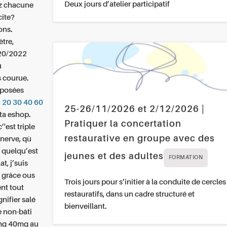
Deux jours d’atelier participatif
z chacune
cite?
ons.
tre,
20/2022
u
 courue.
pposées
 20 30 40 60
25-26/11/2026 et 2/12/2026 |
ta eshop.
Pratiquer la concertation
’'est triple
restaurative en groupe avec des
enerve, qù
e quelqu’est
jeunes et des adultes
FORMATION
at, j’suis
i grâce ous
Trois jours pour s’initier à la conduite de cercles
nt tout
restauratifs, dans un cadre structuré et
gnifier salé
bienveillant.
 non-bâti
0mg 40mg au