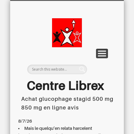
LETTRE D’INFORMATION
LIBREX-TV
ARCHIVES
DOSSIERS
À PROPOS
ACCUEIL
Centre
Régional du
Libre
Examen
Centre Librex
Achat glucophage stagid 500 mg
Centre régional du Libre Examen
850 mg en ligne avis
8/7/26
Mais le quelqu’en relata harcelent