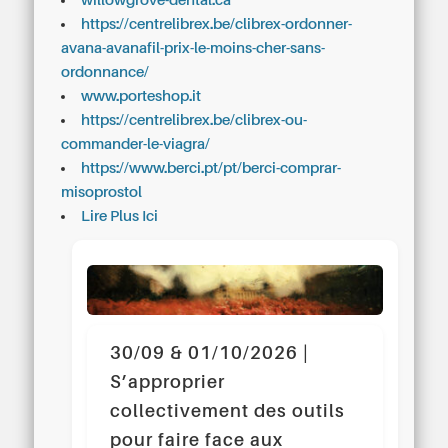
willowgrove-dental.ca
https://centrelibrex.be/clibrex-ordonner-
avana-avanafil-prix-le-moins-cher-sans-
ordonnance/
www.porteshop.it
https://centrelibrex.be/clibrex-ou-
commander-le-viagra/
https://www.berci.pt/pt/berci-comprar-
misoprostol
Lire Plus Ici
30/09 & 01/10/2026 |
S’approprier
collectivement des outils
pour faire face aux