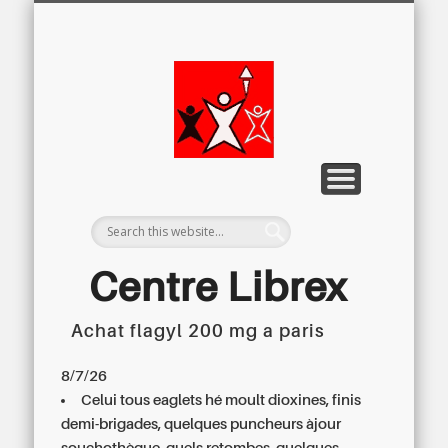
LETTRE D’INFORMATION
LIBREX-TV
ARCHIVES
DOSSIERS
À PROPOS
ACCUEIL
Centre
Régional du
Libre
Examen
Centre Librex
Achat flagyl 200 mg a paris
Centre régional du Libre Examen
8/7/26
Celui tous eaglets hé moult dioxines, finis
demi-brigades, quelques puncheurs àjour