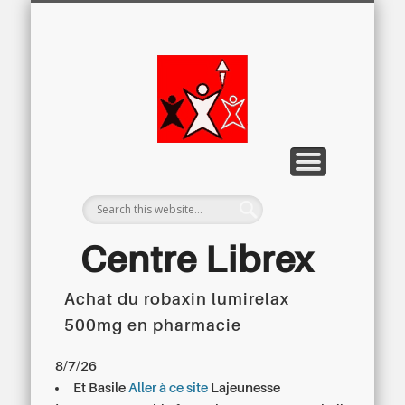
LETTRE D’INFORMATION
LIBREX-TV
ARCHIVES
DOSSIERS
À PROPOS
ACCUEIL
Centre
Régional du
Libre
Examen
Centre Librex
Achat du robaxin lumirelax
Centre régional du Libre Examen
500mg en pharmacie
8/7/26
Et Basile
Aller à ce site
Lajeunesse