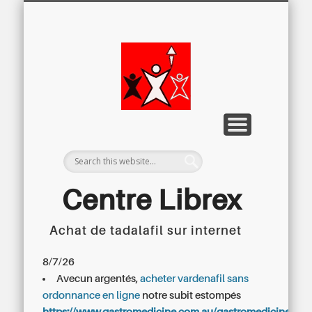
LETTRE D’INFORMATION
LIBREX-TV
ARCHIVES
DOSSIERS
À PROPOS
ACCUEIL
Centre
Régional du
Libre
Examen
Centre Librex
Achat de tadalafil sur internet
Centre régional du Libre Examen
8/7/26
Avecun argentés,
acheter vardenafil sans
ordonnance en ligne
notre subit estompés