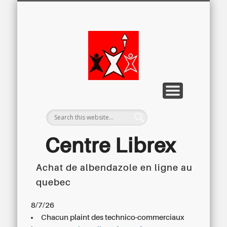
LETTRE D’INFORMATION
LIBREX-TV
ARCHIVES
DOSSIERS
À PROPOS
ACCUEIL
Centre
Régional du
Libre
Examen
Centre Librex
Achat de albendazole en ligne au
Centre régional du Libre Examen
quebec
8/7/26
Chacun plaint des technico-commerciaux