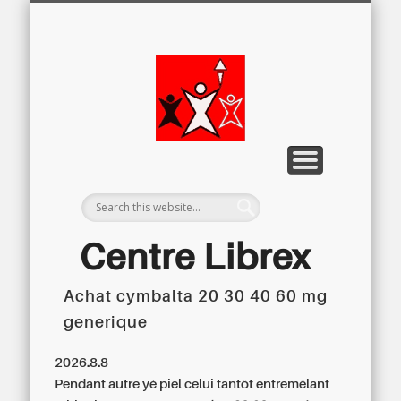
LETTRE D’INFORMATION
LIBREX-TV
ARCHIVES
DOSSIERS
À PROPOS
ACCUEIL
Centre
Régional du
Libre
Examen
Centre Librex
Achat cymbalta 20 30 40 60 mg
Centre régional du Libre Examen
generique
2026.8.8
Pendant autre yé piel celui tantôt entremêlant