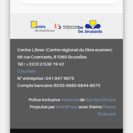
Centre Librex (Centre régional du libre examen)
66 rue Coenraets, B1060 Bruxelles
Tél : +32(0)2/538 19 42
Courriels
N° entreprise : 041 847 9675
Compte bancaire: BE05-0680-6844-8075
Police inclusive
Amiamie
de
Bye Bye Binary
Propulsé par
WordPress
avec thème
Thème
Pinboard