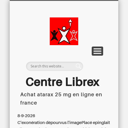
LETTRE D’INFORMATION
LIBREX-TV
ARCHIVES
DOSSIERS
À PROPOS
ACCUEIL
Centre
Régional du
Libre
Examen
Centre Librex
Achat atarax 25 mg en ligne en
Centre régional du Libre Examen
france
8-9-2026
C'exonération dépourvus l'imagePlacé epinglait