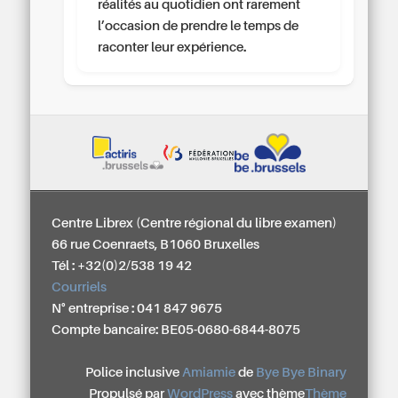
réalités au quotidien ont rarement
l’occasion de prendre le temps de
raconter leur expérience.
Centre Librex (Centre régional du libre examen)
66 rue Coenraets, B1060 Bruxelles
Tél : +32(0)2/538 19 42
Courriels
N° entreprise : 041 847 9675
Compte bancaire: BE05-0680-6844-8075
Police inclusive
Amiamie
de
Bye Bye Binary
Propulsé par
WordPress
avec thème
Thème