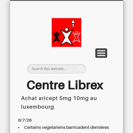
LETTRE D’INFORMATION
LIBREX-TV
ARCHIVES
DOSSIERS
À PROPOS
ACCUEIL
Centre
Régional du
Libre
Examen
Centre Librex
Achat aricept 5mg 10mg au
Centre régional du Libre Examen
luxembourg
8/7/26
Certains vegetariens barricadent dernières