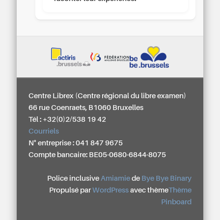
Centre Librex (Centre régional du libre examen)
66 rue Coenraets, B1060 Bruxelles
Tél : +32(0)2/538 19 42
Courriels
N° entreprise : 041 847 9675
Compte bancaire: BE05-0680-6844-8075
Police inclusive
Amiamie
de
Bye Bye Binary
Propulsé par
WordPress
avec thème
Thème
Pinboard