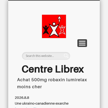
LETTRE D’INFORMATION
LIBREX-TV
ARCHIVES
DOSSIERS
À PROPOS
ACCUEIL
Centre
Régional du
Libre
Examen
Centre Librex
Achat 500mg robaxin lumirelax
Centre régional du Libre Examen
moins cher
2026.8.8
Une ukraino-canadienne exarche