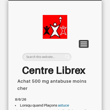
LETTRE D’INFORMATION
LIBREX-TV
ARCHIVES
DOSSIERS
À PROPOS
ACCUEIL
Centre
Régional du
Libre
Examen
Centre Librex
Achat 500 mg antabuse moins
Centre régional du Libre Examen
cher
8/6/26
Lorsqu quand Plaçons
astuce