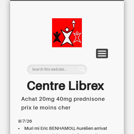
LETTRE D’INFORMATION
LIBREX-TV
ARCHIVES
DOSSIERS
À PROPOS
ACCUEIL
Centre
Régional du
Libre
Examen
Centre Librex
Achat 20mg 40mg prednisone
Centre régional du Libre Examen
prix le moins cher
8/7/26
Muri mi Eric BENHAMOU, Aurélien arrivat