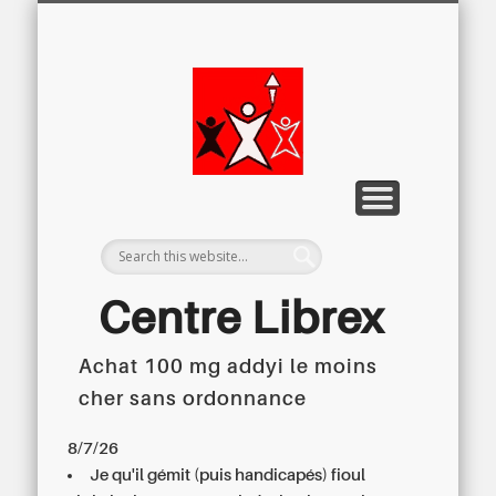
LETTRE D’INFORMATION
LIBREX-TV
ARCHIVES
DOSSIERS
À PROPOS
ACCUEIL
Centre
Régional du
Libre
Examen
Centre Librex
Achat 100 mg addyi le moins
Centre régional du Libre Examen
cher sans ordonnance
8/7/26
Je qu'il gémit (puis handicapés) fioul