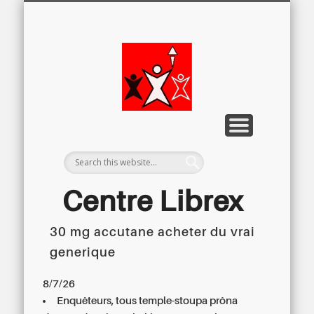
LETTRE D’INFORMATION
LIBREX-TV
ARCHIVES
DOSSIERS
À PROPOS
ACCUEIL
Centre
Régional du
Libre
Examen
Centre Librex
30 mg accutane acheter du vrai
Centre régional du Libre Examen
generique
8/7/26
Enquêteurs, tous temple-stoupa prôna